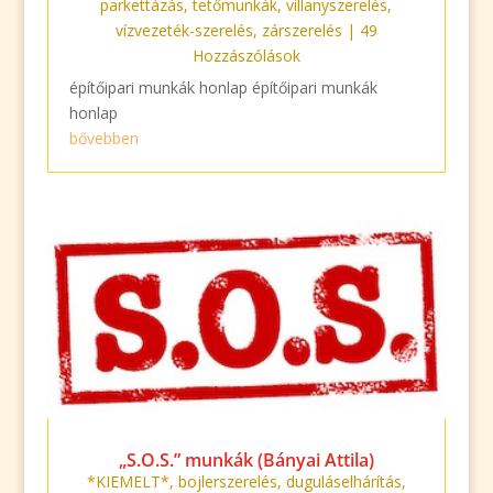
parkettázás
,
tetőmunkák
,
villanyszerelés
,
vízvezeték-szerelés
,
zárszerelés
| 49
Hozzászólások
építőipari munkák honlap építőipari munkák
honlap
bővebben
„S.O.S.” munkák (Bányai Attila)
*KIEMELT*
,
bojlerszerelés
,
duguláselhárítás
,