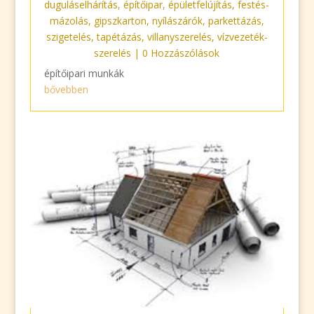
duguláselhárítás
,
építőipar
,
épületfelújítás
,
festés-
mázolás
,
gipszkarton
,
nyílászárók
,
parkettázás
,
szigetelés
,
tapétázás
,
villanyszerelés
,
vízvezeték-
szerelés
| 0 Hozzászólások
építőipari munkák
bővebben