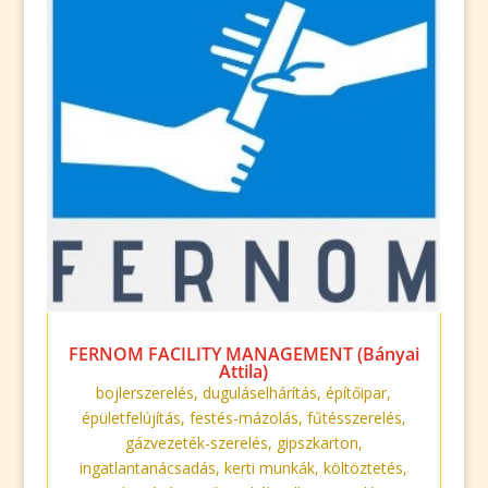
FERNOM FACILITY MANAGEMENT (Bányai
Attila)
bojlerszerelés
,
duguláselhárítás
,
építőipar
,
épületfelújítás
,
festés-mázolás
,
fűtésszerelés
,
gázvezeték-szerelés
,
gipszkarton
,
ingatlantanácsadás
,
kerti munkák
,
költöztetés
,