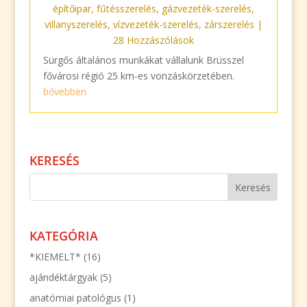
építőipar
,
fűtésszerelés
,
gázvezeték-szerelés
,
villanyszerelés
,
vízvezeték-szerelés
,
zárszerelés
|
28 Hozzászólások
Sürgős általános munkákat vállalunk Brüsszel
fővárosi régió 25 km-es vonzáskörzetében.
bővebben
KERESÉS
KATEGÓRIA
*KIEMELT*
(16)
ajándéktárgyak
(5)
anatómiai patológus
(1)