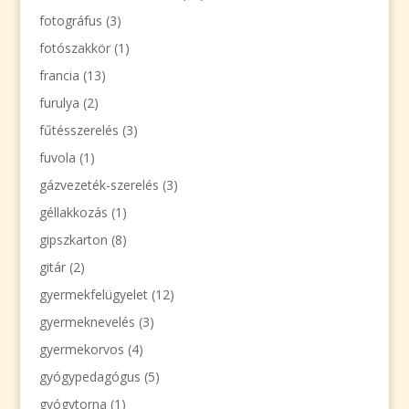
fotográfus
(3)
fotószakkör
(1)
francia
(13)
furulya
(2)
fűtésszerelés
(3)
fuvola
(1)
gázvezeték-szerelés
(3)
géllakkozás
(1)
gipszkarton
(8)
gitár
(2)
gyermekfelügyelet
(12)
gyermeknevelés
(3)
gyermekorvos
(4)
gyógypedagógus
(5)
gyógytorna
(1)