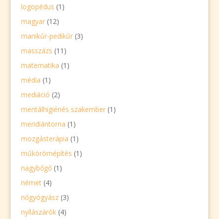
logopédus
(1)
magyar
(12)
manikűr-pedikűr
(3)
masszázs
(11)
matematika
(1)
média
(1)
mediáció
(2)
mentálhigiénés szakember
(1)
meridiántorna
(1)
mozgásterápia
(1)
műkörömépítés
(1)
nagybőgő
(1)
német
(4)
nőgyógyász
(3)
nyílászárók
(4)