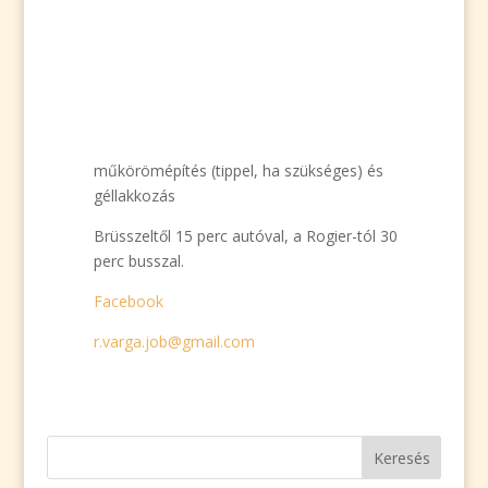
műkörömépítés (tippel, ha szükséges) és
géllakkozás
Brüsszeltől 15 perc autóval, a Rogier-tól 30
perc busszal.
Facebook
r.varga.job@gmail.com
KERESÉS