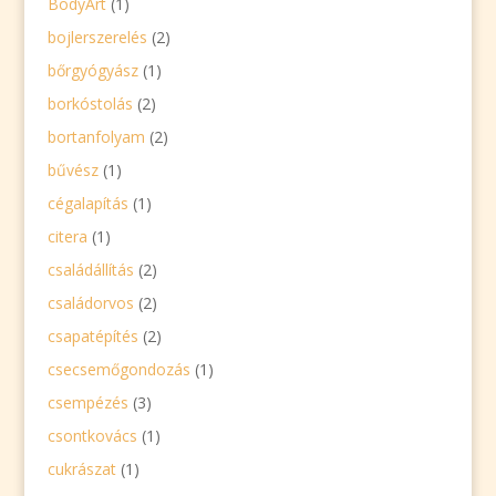
BodyArt
(1)
bojlerszerelés
(2)
bőrgyógyász
(1)
borkóstolás
(2)
bortanfolyam
(2)
bűvész
(1)
cégalapítás
(1)
citera
(1)
családállítás
(2)
családorvos
(2)
csapatépítés
(2)
csecsemőgondozás
(1)
csempézés
(3)
csontkovács
(1)
cukrászat
(1)