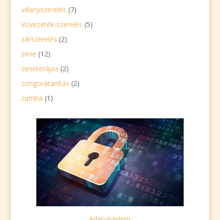
villanyszerelés
(7)
vízvezeték-szerelés
(5)
zárszerelés
(2)
zene
(12)
zeneterápia
(2)
zongoratanítás
(2)
zumba
(1)
Adatvédelem