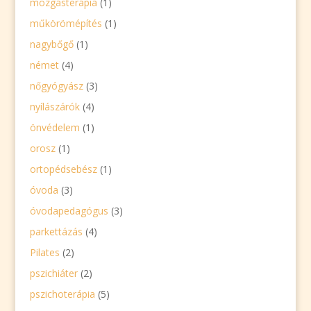
mozgásterápia
(1)
műkörömépítés
(1)
nagybőgő
(1)
német
(4)
nőgyógyász
(3)
nyílászárók
(4)
önvédelem
(1)
orosz
(1)
ortopédsebész
(1)
óvoda
(3)
óvodapedagógus
(3)
parkettázás
(4)
Pilates
(2)
pszichiáter
(2)
pszichoterápia
(5)