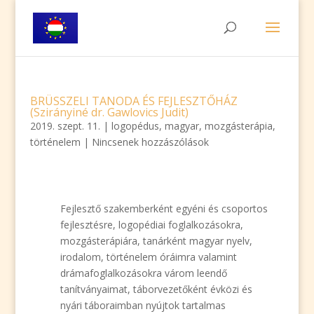
BRÜSSZELI TANODA ÉS FEJLESZTŐHÁZ
(Szirányiné dr. Gawlovics Judit)
2019. szept. 11.
|
logopédus
,
magyar
,
mozgásterápia
,
történelem
|
Nincsenek hozzászólások
Fejlesztő szakemberként egyéni és csoportos
fejlesztésre, logopédiai foglalkozásokra,
mozgásterápiára, tanárként magyar nyelv,
irodalom, történelem óráimra valamint
drámafoglalkozásokra várom leendő
tanítványaimat, táborvezetőként évközi és
nyári táboraimban nyújtok tartalmas