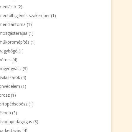
mediáció
(2)
mentálhigiénés szakember
(1)
meridiántorna
(1)
mozgásterápia
(1)
műkörömépítés
(1)
nagybőgő
(1)
német
(4)
nőgyógyász
(3)
nyílászárók
(4)
önvédelem
(1)
orosz
(1)
ortopédsebész
(1)
óvoda
(3)
óvodapedagógus
(3)
parkettázás
(4)