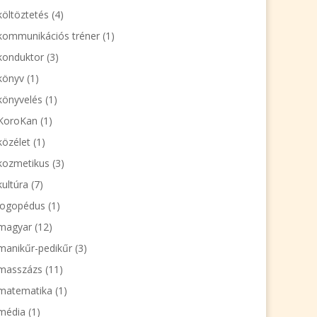
költöztetés
(4)
kommunikációs tréner
(1)
konduktor
(3)
könyv
(1)
könyvelés
(1)
KoroKan
(1)
közélet
(1)
kozmetikus
(3)
kultúra
(7)
logopédus
(1)
magyar
(12)
manikűr-pedikűr
(3)
masszázs
(11)
matematika
(1)
média
(1)