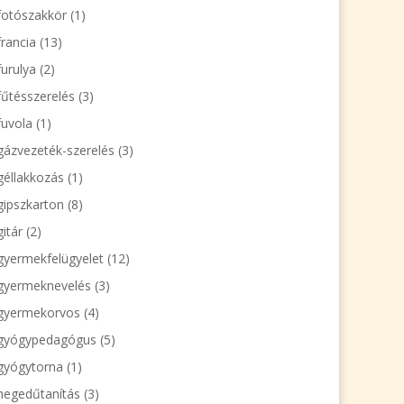
fotószakkör
(1)
francia
(13)
furulya
(2)
fűtésszerelés
(3)
fuvola
(1)
gázvezeték-szerelés
(3)
géllakkozás
(1)
gipszkarton
(8)
gitár
(2)
gyermekfelügyelet
(12)
gyermeknevelés
(3)
gyermekorvos
(4)
gyógypedagógus
(5)
gyógytorna
(1)
hegedűtanítás
(3)