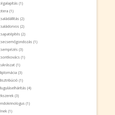
cégalapítás
(1)
citera
(1)
családállítás
(2)
családorvos
(2)
csapatépítés
(2)
csecsemőgondozás
(1)
csempézés
(3)
csontkovács
(1)
cukrászat
(1)
diplomácia
(3)
disztribúció
(1)
duguláselhárítás
(4)
ékszerek
(3)
endokrinologus
(1)
ének
(1)