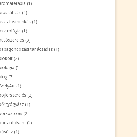
aromaterápia
(1)
áruszállítás
(2)
asztalosmunkák
(1)
asztrológia
(1)
autószerelés
(3)
babagondozási tanácsadás
(1)
biobolt
(2)
biológia
(1)
blog
(7)
BodyArt
(1)
bojlerszerelés
(2)
bőrgyógyász
(1)
borkóstolás
(2)
bortanfolyam
(2)
bűvész
(1)