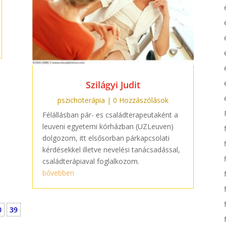
Szilágyi Judit
pszichoterápia
| 0 Hozzászólások
Félállásban pár- es családterapeutaként a
leuveni egyetemi kórházban (UZLeuven)
dolgozom, itt elsősorban párkapcsolati
kérdésekkel illetve nevelési tanácsadással,
családterápiaval foglalkozom.
bővebben
0
39