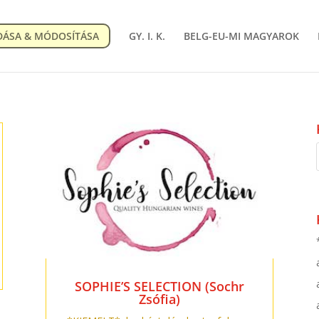
DÁSA & MÓDOSÍTÁSA
GY. I. K.
BELG-EU-MI MAGYAROK
SOPHIE’S SELECTION (Sochr
Zsófia)