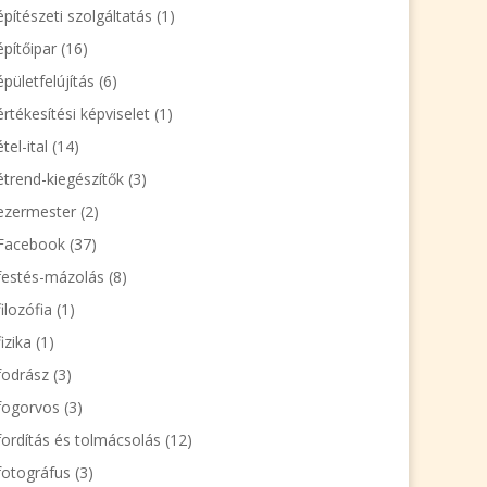
építészeti szolgáltatás
(1)
építőipar
(16)
épületfelújítás
(6)
értékesítési képviselet
(1)
étel-ital
(14)
étrend-kiegészítők
(3)
ezermester
(2)
Facebook
(37)
festés-mázolás
(8)
filozófia
(1)
fizika
(1)
fodrász
(3)
fogorvos
(3)
fordítás és tolmácsolás
(12)
fotográfus
(3)