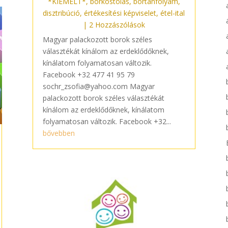
*KIEMELT*
,
borkóstolás
,
bortanfolyam
,
disztribúció
,
értékesítési képviselet
,
étel-ital
| 2 Hozzászólások
Magyar palackozott borok széles
választékát kínálom az erdeklődőknek,
kínálatom folyamatosan változik.
Facebook +32 477 41 95 79
sochr_zsofia@yahoo.com Magyar
palackozott borok széles választékát
kínálom az erdeklődőknek, kínálatom
folyamatosan változik. Facebook +32...
bővebben