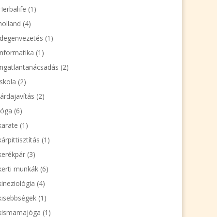
Herbalife
(1)
holland
(4)
idegenvezetés
(1)
informatika
(1)
ingatlantanácsadás
(2)
iskola
(2)
járdajavítás
(2)
jóga
(6)
karate
(1)
kárpittisztítás
(1)
kerékpár
(3)
kerti munkák
(6)
kineziológia
(4)
kisebbségek
(1)
kismamajóga
(1)