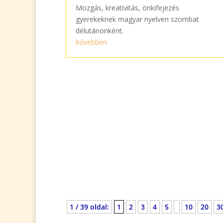
Mozgás, kreativitás, önkifejezés
gyerekeknek magyar nyelven szombat
délutánonként.
bővebben
1 / 39 oldal:
1
2
3
4
5
10
20
3