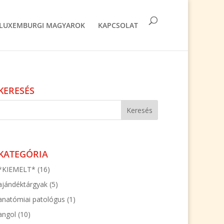
LUXEMBURGI MAGYAROK
KAPCSOLAT
KERESÉS
KATEGÓRIA
*KIEMELT*
(16)
ajándéktárgyak
(5)
anatómiai patológus
(1)
angol
(10)