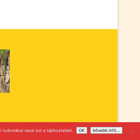
 tudomásul veszi ezt a tájékoztatást.
OK
bővebb infó...