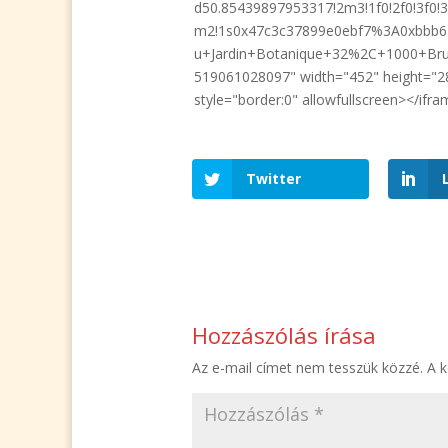
d50.85439897953317!2m3!1f0!2f0!3f0!3
m2!1s0x47c3c37899e0ebf7%3A0xbbb6
u+Jardin+Botanique+32%2C+1000+Brux
519061028097" width="452" height="2
style="border:0" allowfullscreen></ifr
Twitter
Hozzászólás írása
Az e-mail címet nem tesszük közzé.
A 