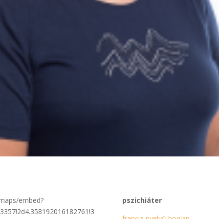
m/maps/embed?
pszichiáter
3357!2d4.358192016182761!3
francia nyelvű honlap