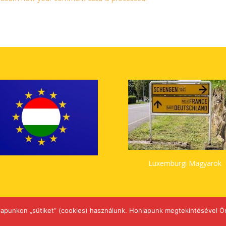
Luxemburgi Magyarok
lapunkon „sütiket” (cookies) használunk. Honlapunk megtekintésével Ön
rtva.