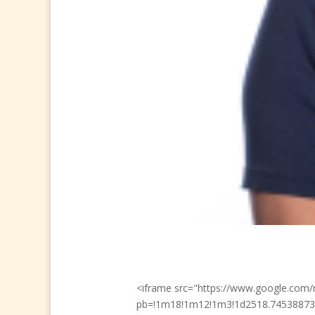
<iframe src="https://www.google.co
pb=!1m18!1m12!1m3!1d2518.74538873