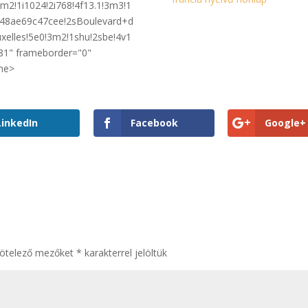
m2!1i1024!2i768!4f13.1!3m3!1
48ae69c47cee!2sBoulevard+d
elles!5e0!3m2!1shu!2sbe!4v1
81" frameborder="0"
ame>
LinkedIn
Facebook
Google+
kötelező mezőket
*
karakterrel jelöltük