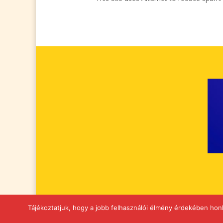
Tájékoztatjuk, hogy a jobb felhasználói élmény érdekében hon
© 2010−2019. aranyoldalak.eu Minden jog fennta