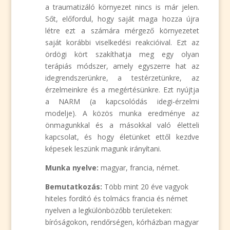
a traumatizáló környezet nincs is már jelen.
Sőt, előfordul, hogy saját maga hozza újra
létre ezt a számára mérgező környezetet
saját korábbi viselkedési reakcióival. Ezt az
ördögi kört szakíthatja meg egy olyan
terápiás módszer, amely egyszerre hat az
idegrendszerünkre, a testérzetünkre, az
érzelmeinkre és a megértésünkre. Ezt nyújtja
a NARM (a kapcsolódás idegi-érzelmi
modelje). A közös munka eredménye az
önmagunkkal és a másokkal való életteli
kapcsolat, és hogy életünket ettől kezdve
képesek leszünk magunk irányítani.
Munka nyelve:
magyar, francia, német.
Bemutatkozás:
Több mint 20 éve vagyok
hiteles fordító és tolmács francia és német
nyelven a legkülönbözőbb területeken:
bíróságokon, rendőrségen, kórházban magyar