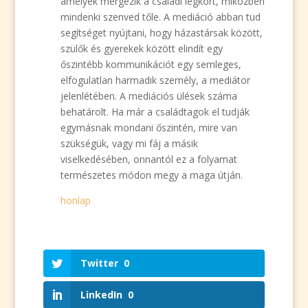
amelyek mérgezik a családi légkört, miközben
mindenki szenved tőle. A mediáció abban tud
segítséget nyújtani, hogy házastársak között,
szülők és gyerekek között elindít egy
őszintébb kommunikációt egy semleges,
elfogulatlan harmadik személy, a mediátor
jelenlétében. A mediációs ülések száma
behatárolt. Ha már a családtagok el tudják
egymásnak mondani őszintén, mire van
szükségük, vagy mi fáj a másik
viselkedésében, onnantól ez a folyamat
természetes módon megy a maga útján.
honlap
Twitter
0
LinkedIn
0