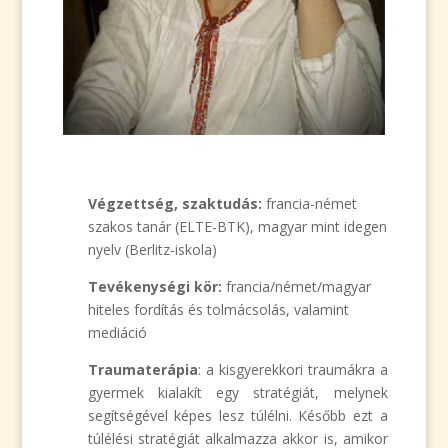
Végzettség, szaktudás:
francia-német
szakos tanár (ELTE-BTK), magyar mint idegen
nyelv (Berlitz-iskola)
Tevékenységi kör:
francia/német/magyar
hiteles fordítás és tolmácsolás, valamint
mediáció
Traumaterápia
: a
kisgyerekkori traumákra a
gyermek kialakít egy stratégiát, melynek
segítségével képes lesz túlélni. Később ezt a
túlélési stratégiát alkalmazza akkor is, amikor