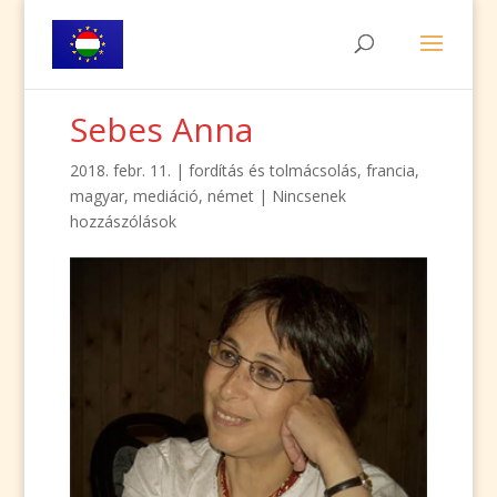
Sebes Anna
2018. febr. 11.
|
fordítás és tolmácsolás
,
francia
,
magyar
,
mediáció
,
német
|
Nincsenek
hozzászólások