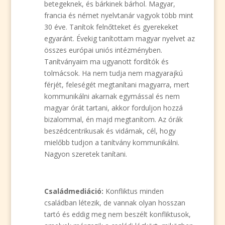
betegeknek, és bárkinek bárhol. Magyar,
francia és német nyelvtanár vagyok több mint
30 éve. Tanítok felnőtteket és gyerekeket
egyaránt. Évekig tanítottam magyar nyelvet az
összes európai uniós intézményben.
Tanítványaim ma ugyanott fordítók és
tolmácsok. Ha nem tudja nem magyarajkú
férjét, feleségét megtanítani magyarra, mert
kommunikálni akarnak egymással és nem
magyar órát tartani, akkor forduljon hozzá
bizalommal, én majd megtanítom. Az órák
beszédcentrikusak és vidámak, cél, hogy
mielőbb tudjon a tanítvány kommunikálni.
Nagyon szeretek tanítani.
Családmediáció:
Konfliktus minden
családban létezik, de vannak olyan hosszan
tartó és eddig meg nem beszélt konfliktusok,