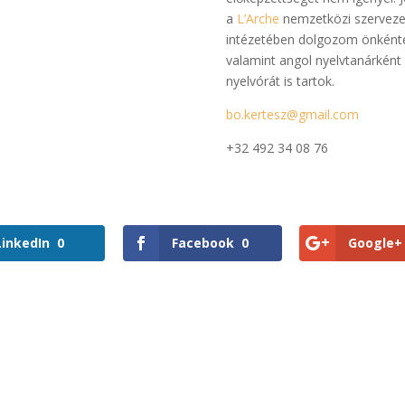
a
L’Arche
nemzetközi szervezet
intézetében dolgozom önként
valamint angol nyelvtanárként
nyelvórát is tartok.
bo.kertesz@gmail.com
+32 492 34 08 76
LinkedIn
0
Facebook
0
Google+