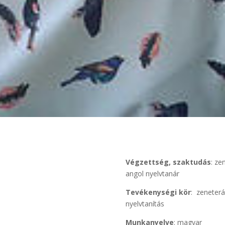
Végzettség, szaktudás
: ze
angol nyelvtanár
Tevékenységi kör
: zeneterá
nyelvtanítás
Munkanyelve
: magyar