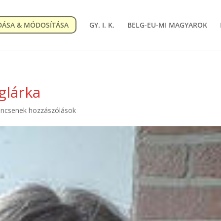
DÁSA & MÓDOSÍTÁSA
GY. I. K.
BELG-EU-MI MAGYAROK
glárka
incsenek hozzászólások