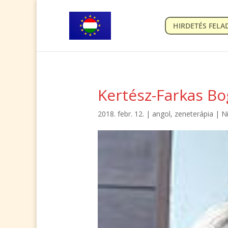
HIRDETÉS FELA
Kertész-Farkas Bo
2018. febr. 12.
|
angol
,
zeneterápia
|
N