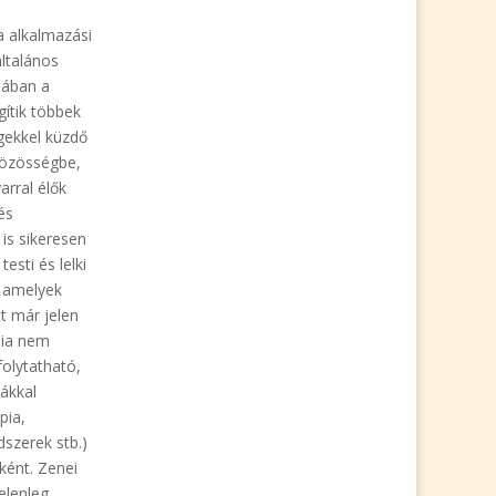
a alkalmazási
általános
iában a
gítik többek
gekkel küzdő
közösségbe,
rral élők
és
 is sikeresen
esti és lelki
, amelyek
t már jelen
pia nem
folytatható,
ákkal
pia,
szerek stb.)
ként. Zenei
elenleg