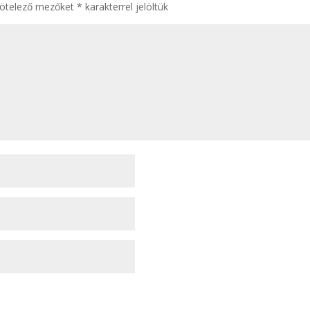
kötelező mezőket
*
karakterrel jelöltük