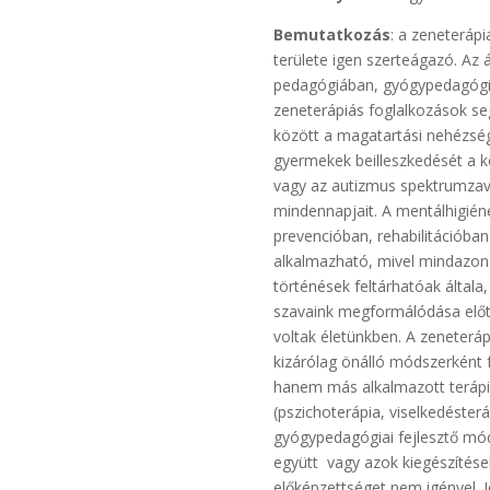
Bemutatkozás
: a zeneterápi
területe igen szerteágazó. Az 
pedagógiában, gyógypedagóg
zeneterápiás foglalkozások se
között a magatartási nehézsé
gyermekek beilleszkedését a 
vagy az autizmus spektrumzava
mindennapjait. A mentálhigién
prevencióban, rehabilitációban
alkalmazható, mivel mindazon t
történések feltárhatóak általa
szavaink megformálódása előt
voltak életünkben. A zeneterá
kizárólag önálló módszerként 
hanem más alkalmazott terápi
(pszichoterápia, viselkedésterá
gyógypedagógiai fejlesztő mód
együtt vagy azok kiegészítése
előképzettséget nem igényel. J