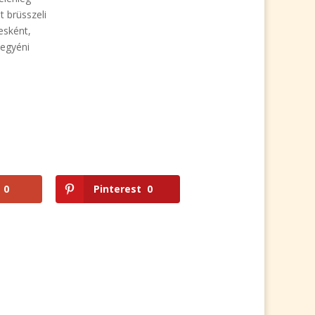
 brüsszeli
esként,
 egyéni
0
Pinterest
0