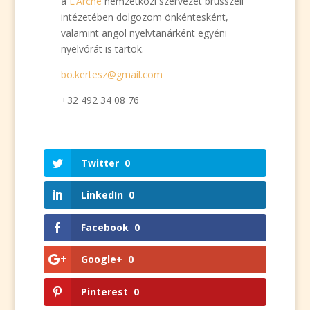
a
L’Arche
nemzetközi szervezet brüsszeli
intézetében dolgozom önkéntesként,
valamint angol nyelvtanárként egyéni
nyelvórát is tartok.
bo.kertesz@gmail.com
+32 492 34 08 76
Twitter
0
LinkedIn
0
Facebook
0
Google+
0
Pinterest
0