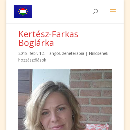
Kertész-Farkas
Boglárka
2018. febr. 12.
|
angol
,
zeneterápia
|
Nincsenek
hozzászólások