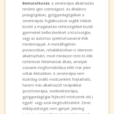
Bemutatkozás
: a zeneterápia alkalmazási
területe igen szerteágazó. Az általános
pedagógiában, gyógypedagógiában a
zeneterápiás foglalkozások segítik többek
között a magatartási nehézségekkel küzdő
gyermekek beilleszkedését a közösségbe,
vagy az autizmus spektrumzavarral élők
mindennapjait. A mentálhigiénés
prevencióban, rehabilitációban is sikeresen
alkalmazható, mivel mindazon testi és lelki
történések feltárhatóak általa, amelyek
szavaink megformálódása előtt már jelen
voltak életünkben. A zeneterápia nem
kizárólag önálló módszerként folytatható,
hanem más alkalmazott terápiákkal
(pszichoterápia, viselkedésterápia,
gyógypedagógiai fejlesztő módszerek stb.)
együtt vagy azok kiegészítéseként. Zenei
előképzettséget nem igényel. Jelenleg