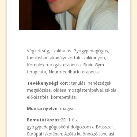
V
égzettség, szaktudás: Gyógypedagógus,
tanulásban akadályozottak szakirányon,
Komplex mozgásterapeuta, Brain Gym
terapeuta, Neurofeedback terapeuta.
Tevékenységi kör:
: tanulási nehézségek
megelőzése, oldása mozgásterápiával, iskola
előkészítés, korrepetálás.
Munka nyelve:
magyar.
Bemutatkozás:
2011 óta
gyógypedagógusként dolgozom a Brüsszeli
Európai Iskolában. Azóta különböző tanulási