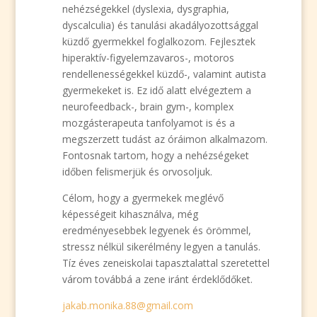
nehézségekkel (dyslexia, dysgraphia,
dyscalculia) és tanulási akadályozottsággal
küzdő gyermekkel foglalkozom. Fejlesztek
hiperaktív-figyelemzavaros-, motoros
rendellenességekkel küzdő-, valamint autista
gyermekeket is. Ez idő alatt elvégeztem a
neurofeedback-, brain gym-, komplex
mozgásterapeuta tanfolyamot is és a
megszerzett tudást az óráimon alkalmazom.
Fontosnak tartom, hogy a nehézségeket
időben felismerjük és orvosoljuk.
Célom, hogy a gyermekek meglévő
képességeit kihasználva, még
eredményesebbek legyenek és örömmel,
stressz nélkül sikerélmény legyen a tanulás.
Tíz éves zeneiskolai tapasztalattal szeretettel
várom továbbá a zene iránt érdeklődőket.
jakab.monika.88@gmail.com