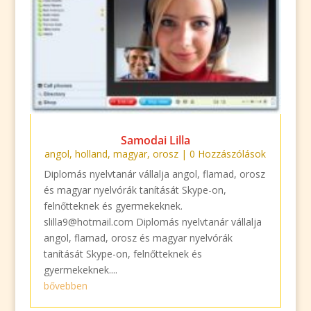
Samodai Lilla
angol
,
holland
,
magyar
,
orosz
| 0 Hozzászólások
Diplomás nyelvtanár vállalja angol, flamad, orosz
és magyar nyelvórák tanítását Skype-on,
felnőtteknek és gyermekeknek.
slilla9@hotmail.com Diplomás nyelvtanár vállalja
angol, flamad, orosz és magyar nyelvórák
tanítását Skype-on, felnőtteknek és
gyermekeknek....
bővebben