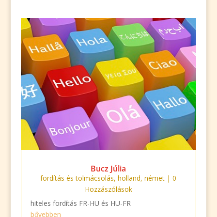
Bucz Júlia
fordítás és tolmácsolás
,
holland
,
német
| 0
Hozzászólások
hiteles fordítás FR-HU és HU-FR
bővebben