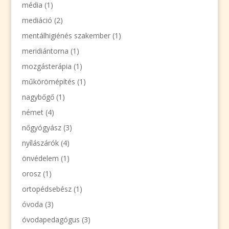
média
(1)
mediáció
(2)
mentálhigiénés szakember
(1)
meridiántorna
(1)
mozgásterápia
(1)
műkörömépítés
(1)
nagybőgő
(1)
német
(4)
nőgyógyász
(3)
nyílászárók
(4)
önvédelem
(1)
orosz
(1)
ortopédsebész
(1)
óvoda
(3)
óvodapedagógus
(3)