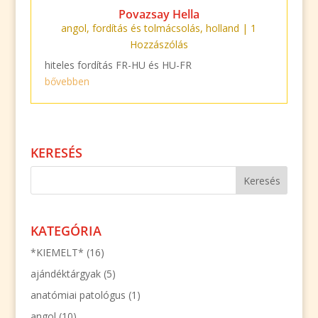
Povazsay Hella
angol
,
fordítás és tolmácsolás
,
holland
| 1
Hozzászólás
hiteles fordítás FR-HU és HU-FR
bővebben
KERESÉS
KATEGÓRIA
*KIEMELT*
(16)
ajándéktárgyak
(5)
anatómiai patológus
(1)
angol
(10)