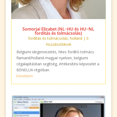
Somorjai Elizabet (NL−HU és HU−NL
fordítás és tolmácsolás)
fordítás és tolmácsolás
,
holland
| 0
Hozzászólások
Belgiumi idegenvezetés, hites fordító-tolmács
flamand/holland-magyar nyelven, belgiumi
cégalapításban segítség, értékesítési képviselet a
BENELUX-régióban.
bővebben