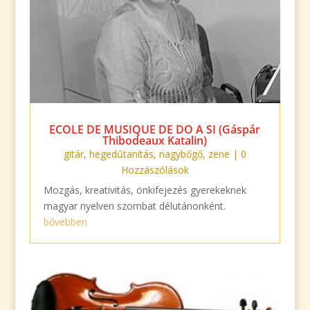
ECOLE DE MUSIQUE DE DO A SI (Gáspár
Thibodeaux Katalin)
gitár
,
hegedűtanítás
,
nagybőgő
,
zene
| 0
Hozzászólások
Mozgás, kreativitás, önkifejezés gyerekeknek
magyar nyelven szombat délutánonként.
bővebben