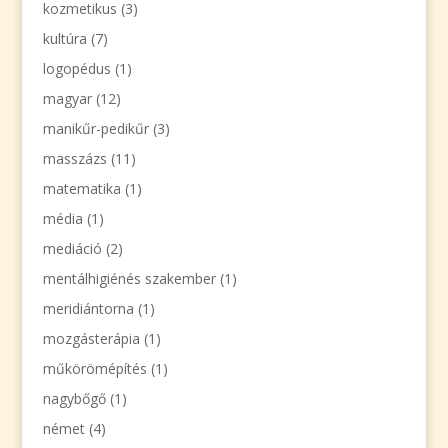
kozmetikus
(3)
kultúra
(7)
logopédus
(1)
magyar
(12)
manikűr-pedikűr
(3)
masszázs
(11)
matematika
(1)
média
(1)
mediáció
(2)
mentálhigiénés szakember
(1)
meridiántorna
(1)
mozgásterápia
(1)
műkörömépítés
(1)
nagybőgő
(1)
német
(4)