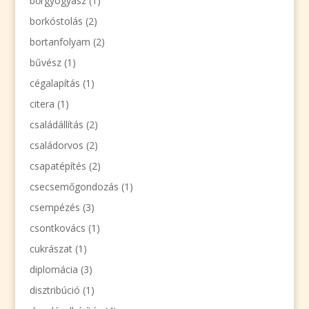
bőrgyógyász
(1)
borkóstolás
(2)
bortanfolyam
(2)
bűvész
(1)
cégalapítás
(1)
citera
(1)
családállítás
(2)
családorvos
(2)
csapatépítés
(2)
csecsemőgondozás
(1)
csempézés
(3)
csontkovács
(1)
cukrászat
(1)
diplomácia
(3)
disztribúció
(1)