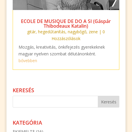
ECOLE DE MUSIQUE DE DO A SI (Gáspár
Thibodeaux Katalin)
gitár
,
hegedűtanítás
,
nagybőgő
,
zene
| 0
Hozzászólások
Mozgás, kreativitás, önkifejezés gyerekeknek
magyar nyelven szombat délutánonként.
bővebben
KERESÉS
KATEGÓRIA
*KIEMELT*
(16)