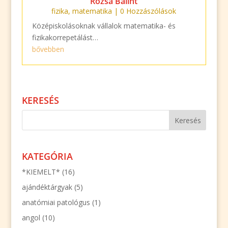
Rózsa Bálint
fizika
,
matematika
| 0 Hozzászólások
Középiskolásoknak vállalok matematika- és
fizikakorrepetálást…
bővebben
KERESÉS
KATEGÓRIA
*KIEMELT*
(16)
ajándéktárgyak
(5)
anatómiai patológus
(1)
angol
(10)