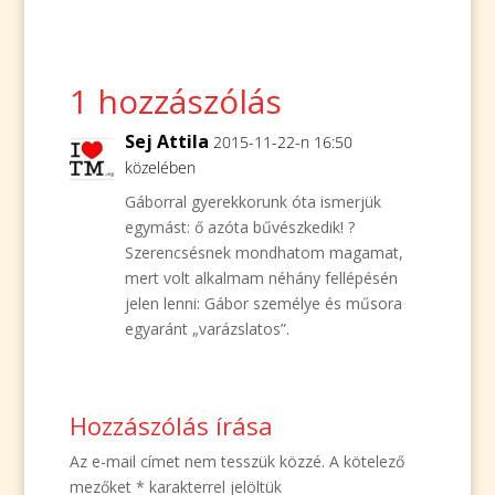
1 hozzászólás
Sej Attila
2015-11-22-n 16:50
közelében
Gáborral gyerekkorunk óta ismerjük
egymást: ő azóta bűvészkedik! ?
Szerencsésnek mondhatom magamat,
mert volt alkalmam néhány fellépésén
jelen lenni: Gábor személye és műsora
egyaránt „varázslatos”.
Hozzászólás írása
Az e-mail címet nem tesszük közzé.
A kötelező
mezőket
*
karakterrel jelöltük