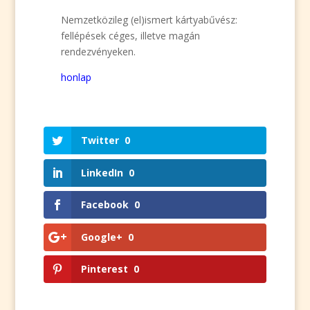
Nemzetközileg (el)ismert kártyabűvész:
fellépések céges, illetve magán
rendezvényeken.
honlap
Twitter
0
LinkedIn
0
Facebook
0
Google+
0
Pinterest
0