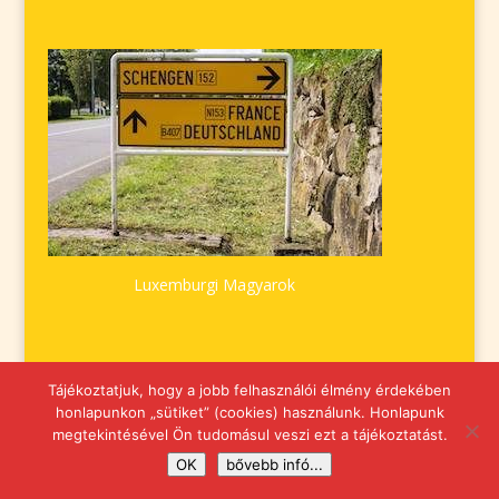
Luxemburgi Magyarok
Tájékoztatjuk, hogy a jobb felhasználói élmény érdekében
honlapunkon „sütiket” (cookies) használunk. Honlapunk
megtekintésével Ön tudomásul veszi ezt a tájékoztatást.
OK
bővebb infó...
© 2010−2019. aranyoldalak.eu Minden jog fenntartva.