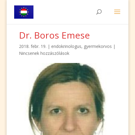
Dr. Boros Emese
2018. febr. 19.
|
endokrinologus
,
gyermekorvos
|
Nincsenek hozzászólások