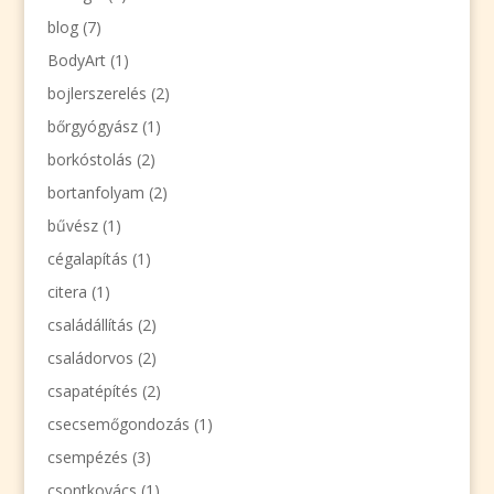
blog
(7)
BodyArt
(1)
bojlerszerelés
(2)
bőrgyógyász
(1)
borkóstolás
(2)
bortanfolyam
(2)
bűvész
(1)
cégalapítás
(1)
citera
(1)
családállítás
(2)
családorvos
(2)
csapatépítés
(2)
csecsemőgondozás
(1)
csempézés
(3)
csontkovács
(1)