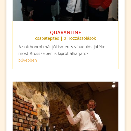
QUARANTINE
csapatépítés
| 0 Hozzászólások
Az otthonról már jól ismert szabadulós játékot
most Brüsszelben is kipróbálhatjátok.
bővebben