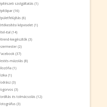
építészeti szolgáltatás
(1)
építőipar
(16)
épületfelújítás
(6)
értékesítési képviselet
(1)
étel-ital
(14)
étrend-kiegészítők
(3)
ezermester
(2)
Facebook
(37)
festés-mázolás
(8)
filozófia
(1)
fizika
(1)
fodrász
(3)
fogorvos
(3)
fordítás és tolmácsolás
(12)
fotográfus
(3)