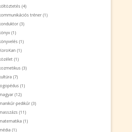
költöztetés
(4)
kommunikációs tréner
(1)
konduktor
(3)
könyv
(1)
könyvelés
(1)
KoroKan
(1)
közélet
(1)
kozmetikus
(3)
kultúra
(7)
logopédus
(1)
magyar
(12)
manikűr-pedikűr
(3)
masszázs
(11)
matematika
(1)
média
(1)