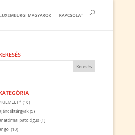
LUXEMBURGI MAGYAROK
KAPCSOLAT
KERESÉS
KATEGÓRIA
*KIEMELT*
(16)
ajándéktárgyak
(5)
anatómiai patológus
(1)
angol
(10)