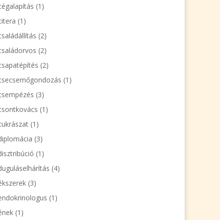
cégalapítás
(1)
citera
(1)
családállítás
(2)
családorvos
(2)
csapatépítés
(2)
csecsemőgondozás
(1)
csempézés
(3)
csontkovács
(1)
cukrászat
(1)
diplomácia
(3)
disztribúció
(1)
duguláselhárítás
(4)
ékszerek
(3)
endokrinologus
(1)
ének
(1)