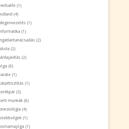
Herbalife
(1)
holland
(4)
idegenvezetés
(1)
informatika
(1)
ingatlantanácsadás
(2)
iskola
(2)
járdajavítás
(2)
jóga
(6)
karate
(1)
kárpittisztítás
(1)
kerékpár
(3)
kerti munkák
(6)
kineziológia
(4)
kisebbségek
(1)
kismamajóga
(1)