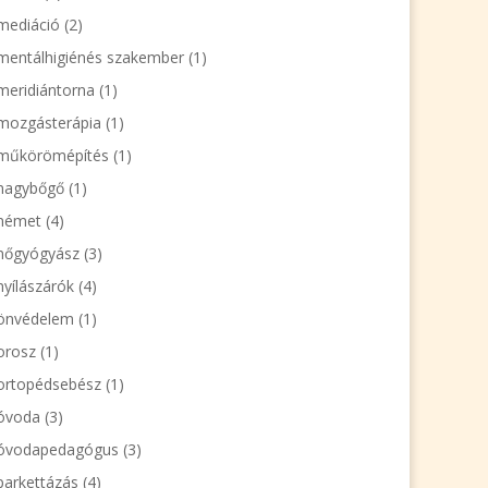
mediáció
(2)
mentálhigiénés szakember
(1)
meridiántorna
(1)
mozgásterápia
(1)
műkörömépítés
(1)
nagybőgő
(1)
német
(4)
nőgyógyász
(3)
nyílászárók
(4)
önvédelem
(1)
orosz
(1)
ortopédsebész
(1)
óvoda
(3)
óvodapedagógus
(3)
parkettázás
(4)