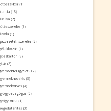
fotószakkör
(1)
francia
(13)
furulya
(2)
fűtésszerelés
(3)
fuvola
(1)
gázvezeték-szerelés
(3)
géllakkozás
(1)
gipszkarton
(8)
gitár
(2)
gyermekfelügyelet
(12)
gyermeknevelés
(3)
gyermekorvos
(4)
gyógypedagógus
(5)
gyógytorna
(1)
hegedűtanítás
(3)