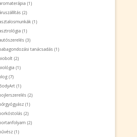
aromaterápia
(1)
áruszállítás
(2)
asztalosmunkák
(1)
asztrológia
(1)
autószerelés
(3)
babagondozási tanácsadás
(1)
biobolt
(2)
biológia
(1)
blog
(7)
BodyArt
(1)
bojlerszerelés
(2)
bőrgyógyász
(1)
borkóstolás
(2)
bortanfolyam
(2)
bűvész
(1)