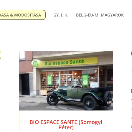
DÁSA & MÓDOSÍTÁSA
GY. I. K.
BELG-EU-MI MAGYAROK
BIO ESPACE SANTE (Somogyi
Péter)